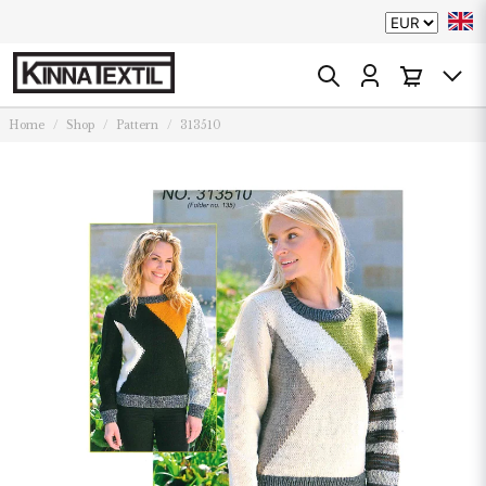
Home
Shop
Pattern
313510