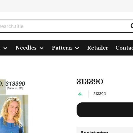
n
Needles
Pattern
Retailer
Conta
313390
313390
Beskrivning