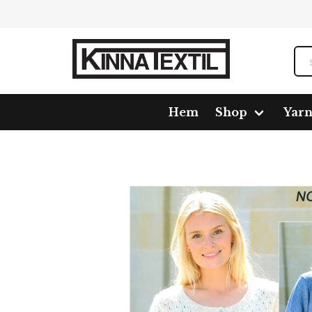
Hem
Shop
Yar
Home
Shop
Pattern
313390