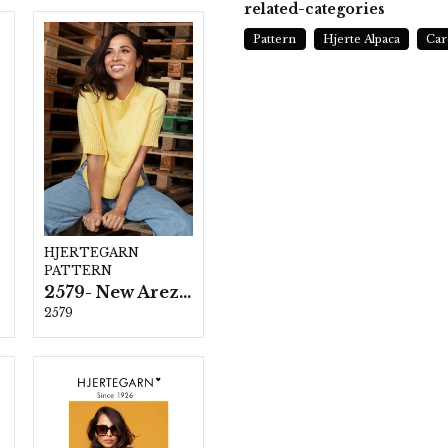
related-categories
Pattern
Hjerte Alpaca
Car
HJERTEGARN
PATTERN
2579- New Arezzo
2579