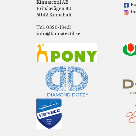
Kinnatextil AB
Fa
Fritslavägen 80
In
51142 Kinnahult
Tel: 0320-18451
info@kinnatextil.se