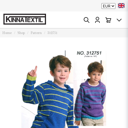
Home
Shop
Pattern
312751