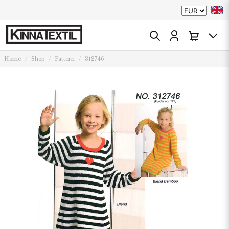
Home
Shop
Pattern
312746