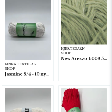
HJERTEGARN
SHOP
New Arezzo-6009 50g./nyst. 10 st/fp.
KINNA TEXTIL AB
SHOP
Jasmine 8/4 - 10 nystan a50g./fp.