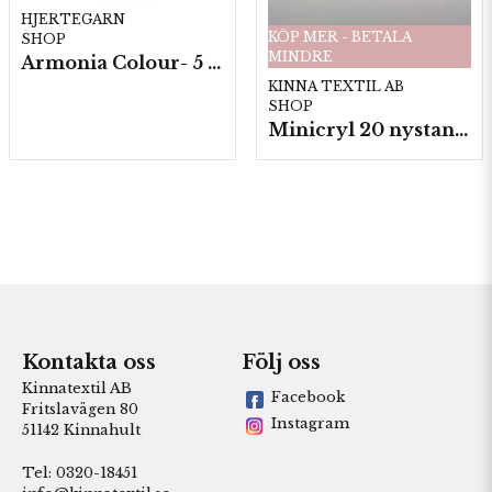
HJERTEGARN
KÖP MER - BETALA
SHOP
MINDRE
Armonia Colour- 5 härv/fp. a100 g.
KINNA TEXTIL AB
SHOP
Minicryl 20 nystan a25g./fp.
Kontakta oss
Följ oss
Kinnatextil AB
Facebook
Fritslavägen 80
Instagram
51142 Kinnahult
Tel: 0320-18451