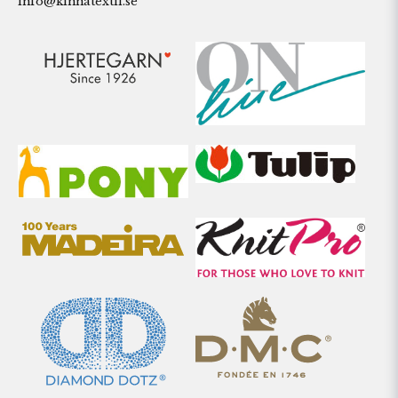
info@kinnatextil.se