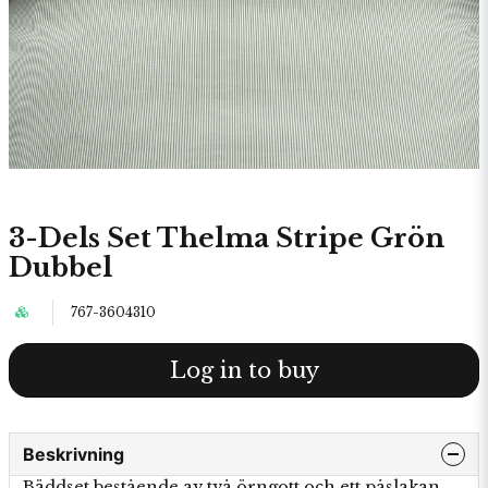
3-Dels Set Thelma Stripe Grön
Dubbel
767-3604310
Log in to buy
Beskrivning
Bäddset bestående av två örngott och ett påslakan