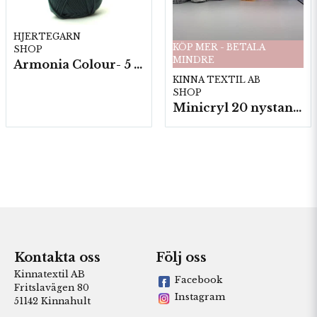
HJERTEGARN
KÖP MER - BETALA
SHOP
MINDRE
Armonia Colour- 5 härv/fp. a100 g.
KINNA TEXTIL AB
SHOP
Minicryl 20 nystan a25g./fp.
Kontakta oss
Följ oss
Kinnatextil AB
Facebook
Fritslavägen 80
Instagram
51142 Kinnahult