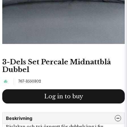
3-Dels Set Percale Midnattblå
Dubbel
767-3550302
Log in to buy
Beskrivning
Påslakan och två örngott för dubbelsäng i fin