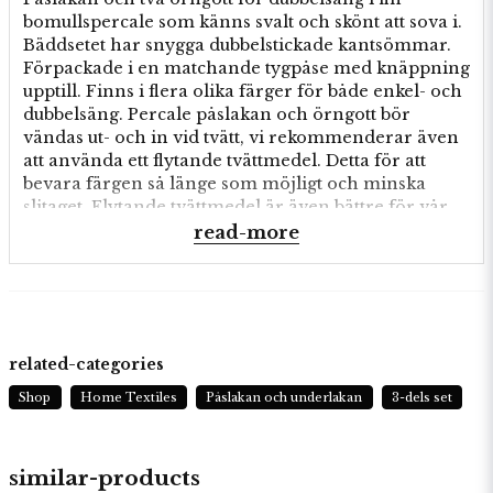
bomullspercale som känns svalt och skönt att sova i.
Bäddsetet har snygga dubbelstickade kantsömmar.
Förpackade i en matchande tygpåse med knäppning
upptill. Finns i flera olika färger för både enkel- och
dubbelsäng. Percale påslakan och örngott bör
vändas ut- och in vid tvätt, vi rekommenderar även
att använda ett flytande tvättmedel. Detta för att
bevara färgen så länge som möjligt och minska
slitaget. Flytande tvättmedel är även bättre för vår
miljö.
read-more
1 st 220x210 cm. 2 st 50x60 cm
100% Bomull
related-categories
Shop
Home Textiles
Påslakan och underlakan
3-dels set
similar-products