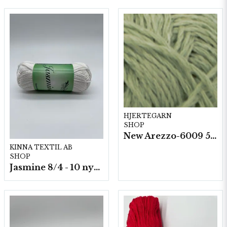
HJERTEGARN
SHOP
New Arezzo-6009 50g./nyst. 10 st/fp.
KINNA TEXTIL AB
SHOP
Jasmine 8/4 - 10 nystan a50g./fp.