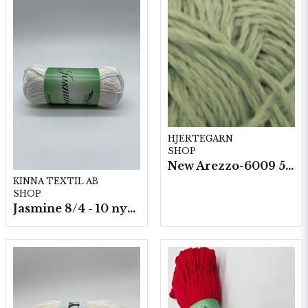
HJERTEGARN
SHOP
New Arezzo-6009 50g./nyst. 10 st/fp.
KINNA TEXTIL AB
SHOP
Jasmine 8/4 - 10 nystan a50g./fp.