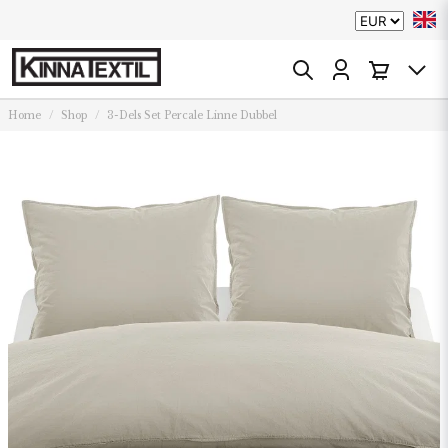
Home
Shop
3-Dels Set Percale Linne Dubbel