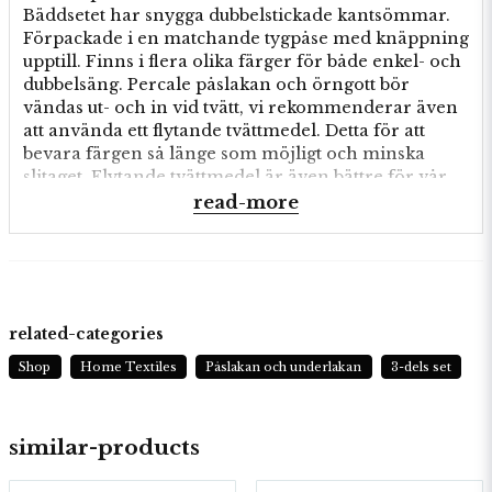
Bäddsetet har snygga dubbelstickade kantsömmar.
Förpackade i en matchande tygpåse med knäppning
upptill. Finns i flera olika färger för både enkel- och
dubbelsäng. Percale påslakan och örngott bör
vändas ut- och in vid tvätt, vi rekommenderar även
att använda ett flytande tvättmedel. Detta för att
bevara färgen så länge som möjligt och minska
slitaget. Flytande tvättmedel är även bättre för vår
miljö.
read-more
1 st 220x210 cm. 2 st 50x60 cm
100% Bomull
related-categories
Shop
Home Textiles
Påslakan och underlakan
3-dels set
similar-products