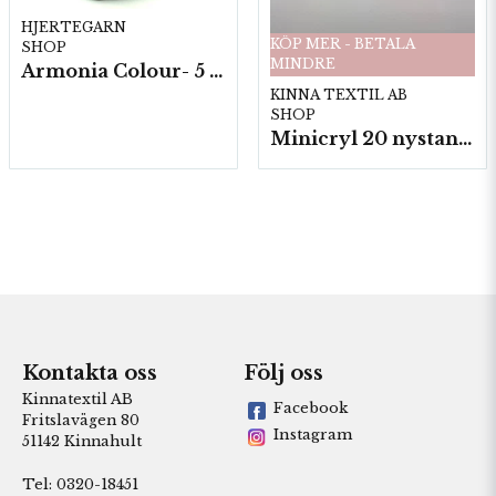
HJERTEGARN
KÖP MER - BETALA
SHOP
MINDRE
Armonia Colour- 5 härv/fp. a100 g.
KINNA TEXTIL AB
SHOP
Minicryl 20 nystan a25g./fp.
Kontakta oss
Följ oss
Kinnatextil AB
Facebook
Fritslavägen 80
Instagram
51142 Kinnahult
Tel: 0320-18451