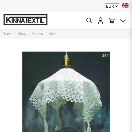
Home
Shop
Pattern
264