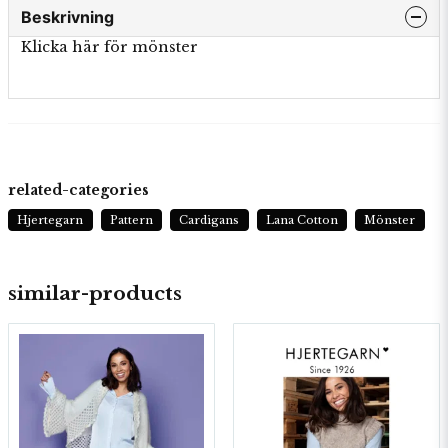
Beskrivning
Klicka här för mönster
related-categories
Hjertegarn
Pattern
Cardigans
Lana Cotton
Mönster
similar-products