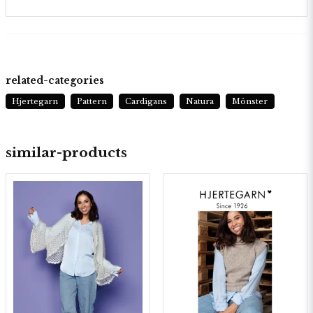
related-categories
Hjertegarn
Pattern
Cardigans
Natura
Mönster
similar-products