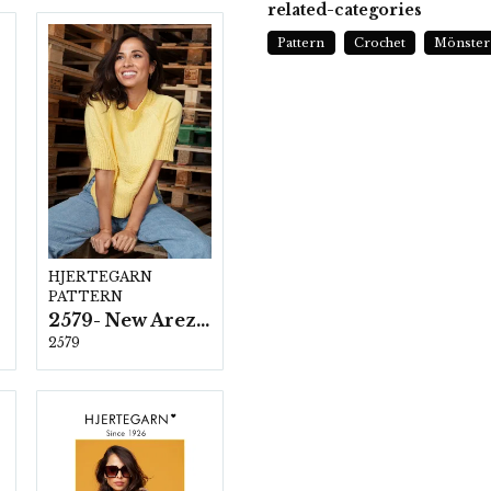
related-categories
Pattern
Crochet
Mönster
HJERTEGARN
PATTERN
2579- New Arezzo
2579