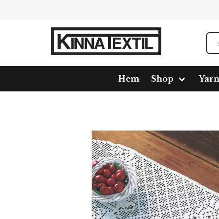
Hem
Shop
Yar
Home
Shop
Pattern
227