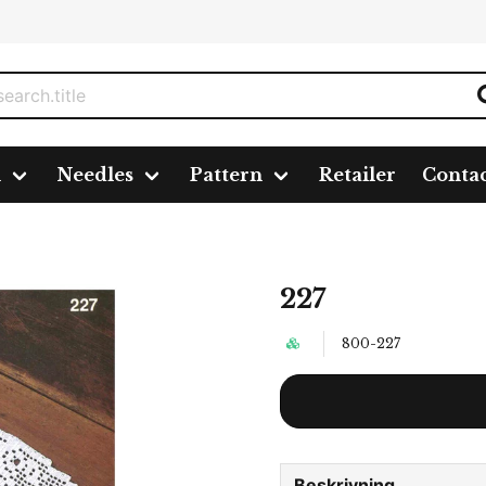
n
Needles
Pattern
Retailer
Conta
227
800-227
Beskrivning