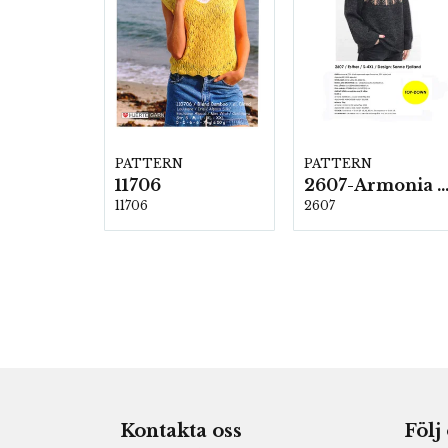
PATTERN
PATTERN
11706
2607-Armonia och Alpaca 4
11706
2607
Kontakta oss
Följ