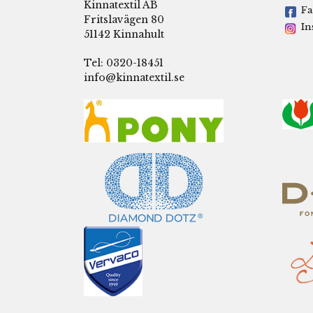
Kinnatextil AB
Fa
Fritslavägen 80
In
51142 Kinnahult
Tel: 0320-18451
info@kinnatextil.se