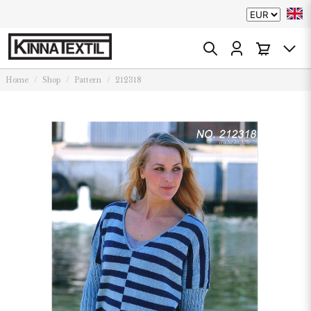
Home
Shop
Pattern
212318