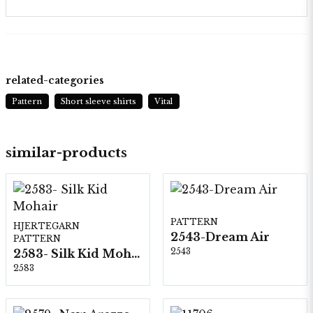
related-categories
Pattern
Short sleeve shirts
Vital
similar-products
PATTERN
HJERTEGARN
2543-Dream Air
PATTERN
2543
2583- Silk Kid Mohair
2583