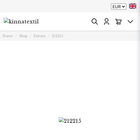
Home
Shop
Pattern
212215