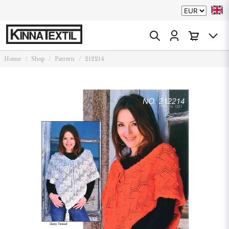
Home
Shop
Pattern
212214