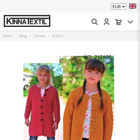
Home
Shop
Pattern
212105