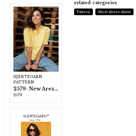
related-categories
Pattern
Short sleeve shirts
HJERTEGARN
PATTERN
2579- New Arezzo
2579