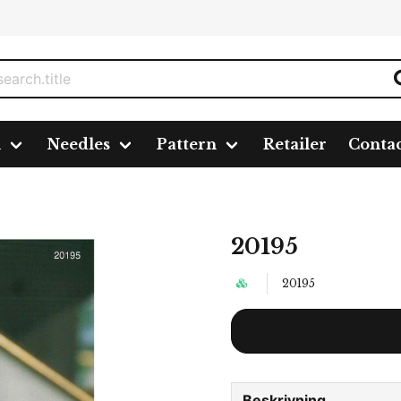
n
Needles
Pattern
Retailer
Conta
20195
20195
Beskrivning