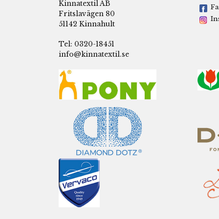
Kinnatextil AB
Fa
Fritslavägen 80
In
51142 Kinnahult
Tel: 0320-18451
info@kinnatextil.se