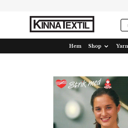
Hem
Shop
Yar
Home
Shop
Pattern
20195