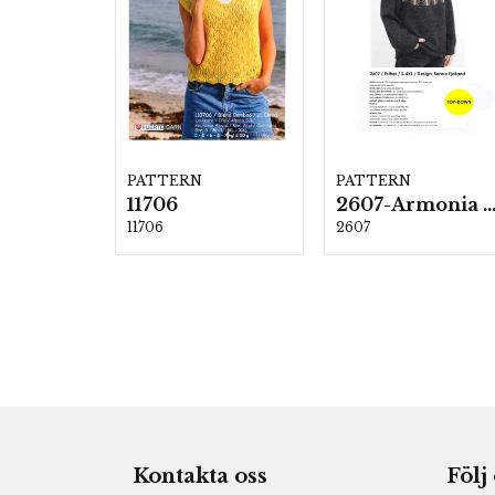
PATTERN
PATTERN
11706
2607-Armonia och Alpaca 4
11706
2607
Kontakta oss
Följ