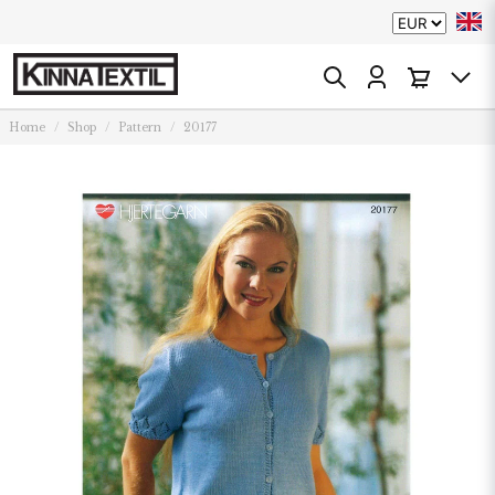
Home
Shop
Pattern
20177