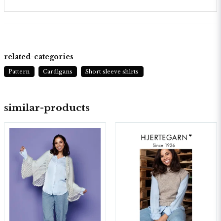
related-categories
Pattern
Cardigans
Short sleeve shirts
similar-products