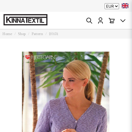
Home
Shop
Pattern
20131