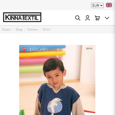
Home
Shop
Pattern
20115