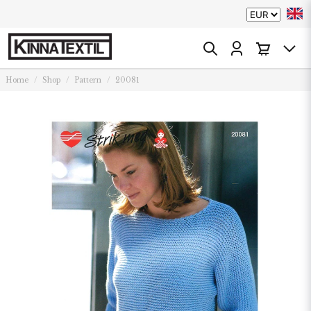
Home
Shop
Pattern
20081