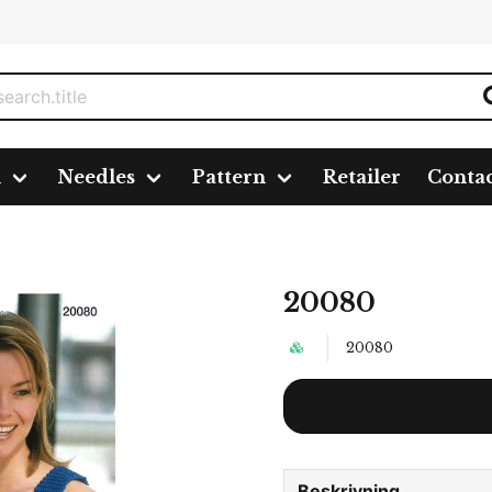
n
Needles
Pattern
Retailer
Conta
20080
20080
Beskrivning