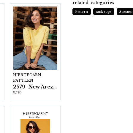
related-categories
Pattern
tank tops
Sweater
HJERTEGARN
PATTERN
2579- New Arezzo
2579