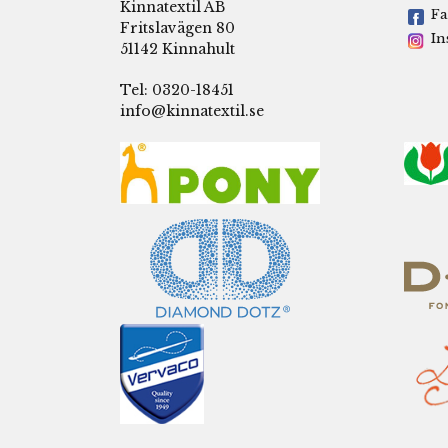
Kinnatextil AB
Fa
Fritslavägen 80
In
51142 Kinnahult
Tel: 0320-18451
info@kinnatextil.se