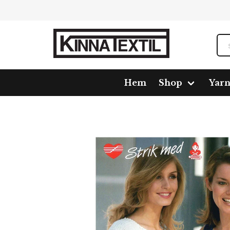
Hem
Shop
Yar
Home
Shop
Pattern
20080