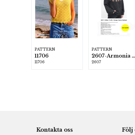
PATTERN
PATTERN
11706
2607-Armonia och Alpaca 4
11706
2607
Kontakta oss
Följ