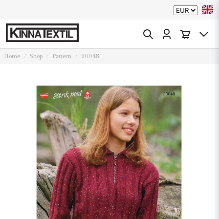
Home
Shop
Pattern
20048