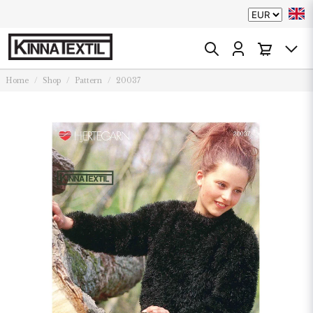
Home
Shop
Pattern
20037