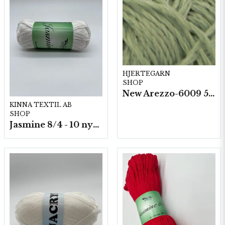
HJERTEGARN
SHOP
New Arezzo-6009 50g./nyst. 10 st/fp.
KINNA TEXTIL AB
SHOP
Jasmine 8/4 - 10 nystan a50g./fp.