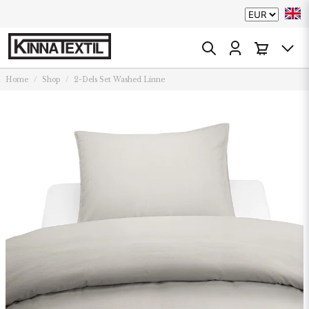
Home
Shop
2-Dels Set Washed Linne