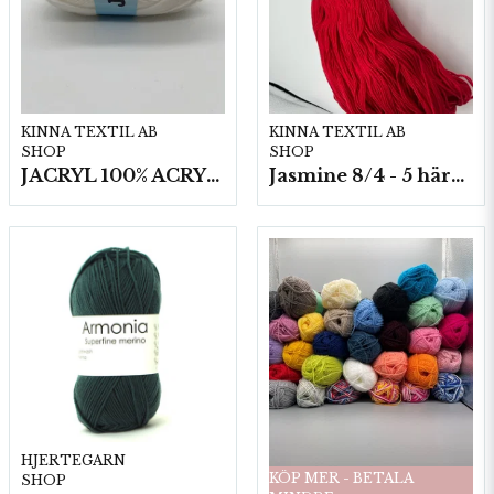
KINNA TEXTIL AB
KINNA TEXTIL AB
SHOP
SHOP
JACRYL 100% ACRYL 50 G
Jasmine 8/4 - 5 härvor a200g./fp.
HJERTEGARN
KÖP MER - BETALA
SHOP