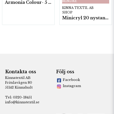
MINDRE
Armonia Colour- 5 härv/fp. a100 g.
KINNA TEXTIL AB
SHOP
Minicryl 20 nystan a25g./fp.
Kontakta oss
Följ oss
Kinnatextil AB
Facebook
Fritslavägen 80
Instagram
51142 Kinnahult
Tel: 0320-18451
info@kinnatextil.se