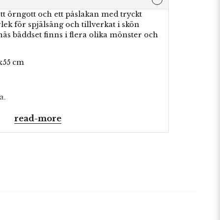
tt örngott och ett påslakan med tryckt
ek för spjälsäng och tillverkat i skön
äs bäddset finns i flera olika mönster och
8x55 cm
a.
read-more