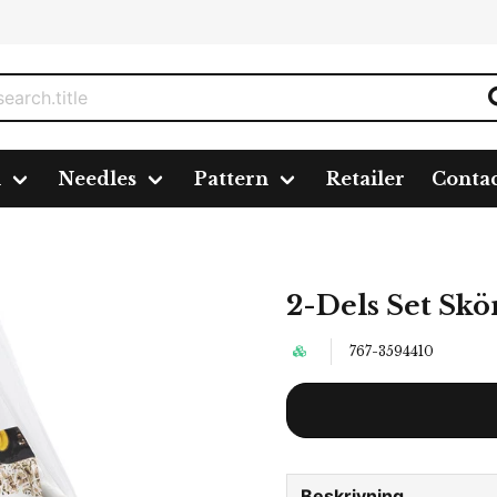
n
Needles
Pattern
Retailer
Conta
g
2-Dels Set Skö
767-3594410
Beskrivning