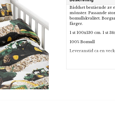
Bäddset bestående av e
mönster. Passande storl
bomullskvalitet. Borgan
färger.
1 st 100x130 cm. 1 st 3
100% Bomull
Leveranstid ca en veck