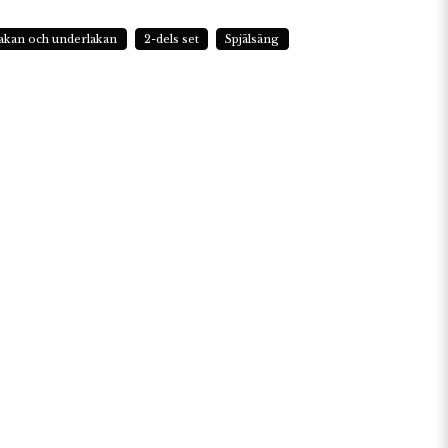
akan och underlakan
2-dels set
Spjälsäng