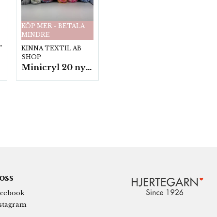
KÖP MER - BETALA
MINDRE
fp. a100 g.
KINNA TEXTIL AB
SHOP
Minicryl 20 nystan a25g./fp.
 oss
cebook
stagram