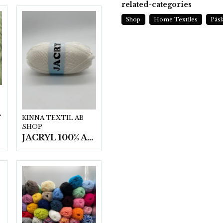
related-categories
Shop
Home Textiles
Påsl
t/fp.
KINNA TEXTIL AB
SHOP
JACRYL 100% ACRYL 50 G