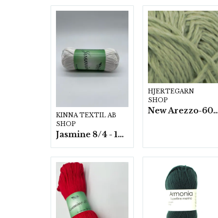
HJERTEGARN
SHOP
New Arezzo-6009 50g./nyst. 10 s
KINNA TEXTIL AB
SHOP
Jasmine 8/4 - 10 nystan a50g./fp.