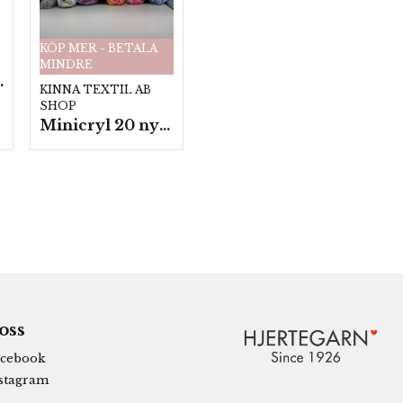
KÖP MER - BETALA
MINDRE
fp. a100 g.
KINNA TEXTIL AB
SHOP
Minicryl 20 nystan a25g./fp.
 oss
cebook
stagram