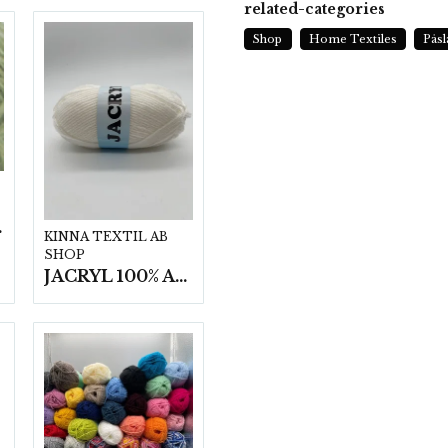
related-categories
Shop
Home Textiles
Påsl
t/fp.
KINNA TEXTIL AB
SHOP
JACRYL 100% ACRYL 50 G