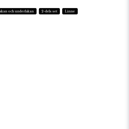
akan och underlakan
2-dels set
Linne