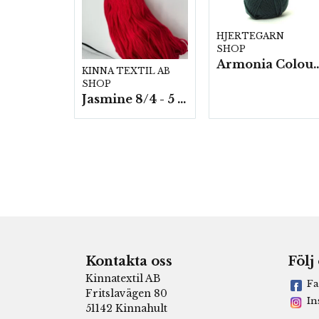
HJERTEGARN
SHOP
Armonia Colour- 5 härv/
KINNA TEXTIL AB
SHOP
Jasmine 8/4 - 5 härvor a200g./fp.
Kontakta oss
Följ
Kinnatextil AB
Fa
Fritslavägen 80
In
51142 Kinnahult