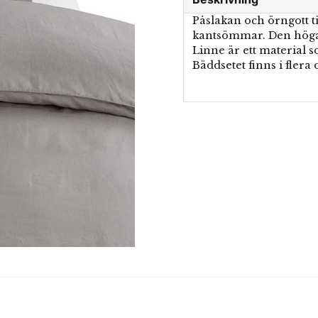
Påslakan och örngott t
kantsömmar. Den höga tr
Linne är ett material so
Bäddsetet finns i flera 