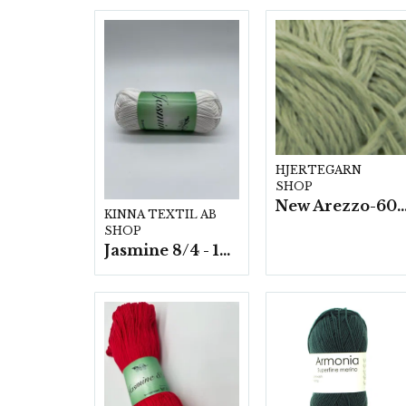
HJERTEGARN
SHOP
New Arezzo-6009 50g./nyst. 10 s
KINNA TEXTIL AB
SHOP
Jasmine 8/4 - 10 nystan a50g./fp.