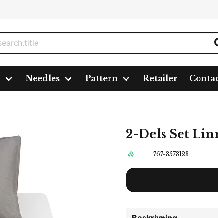
n
Needles
Pattern
Retailer
Conta
2-Dels Set Lin
767-3573123
Beskrivning