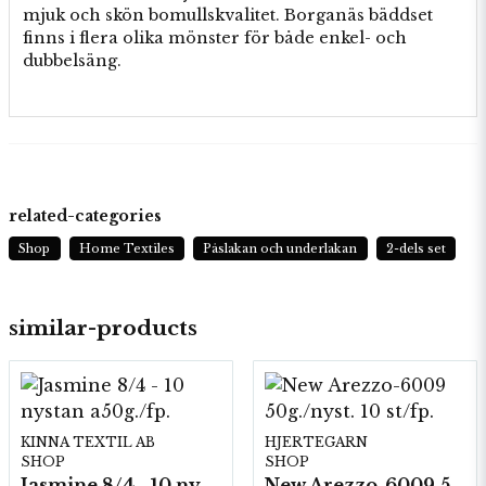
mjuk och skön bomullskvalitet. Borganäs bäddset
finns i flera olika mönster för både enkel- och
dubbelsäng.
related-categories
Shop
Home Textiles
Påslakan och underlakan
2-dels set
similar-products
KINNA TEXTIL AB
HJERTEGARN
SHOP
SHOP
Jasmine 8/4 - 10 nystan a50g./fp.
New Arezzo-6009 50g./nyst. 10 st/fp.