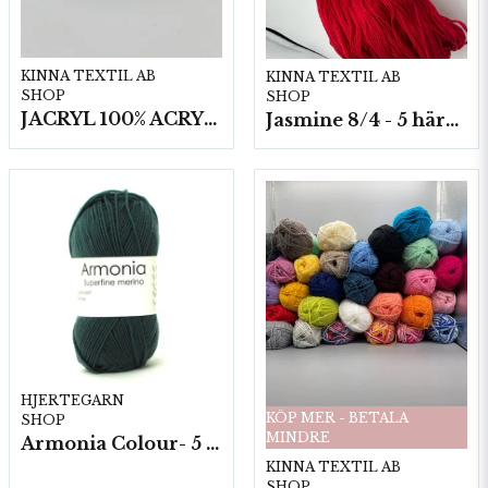
KINNA TEXTIL AB
KINNA TEXTIL AB
SHOP
SHOP
JACRYL 100% ACRYL 50 G
Jasmine 8/4 - 5 härvor a200g./fp.
HJERTEGARN
KÖP MER - BETALA
SHOP
MINDRE
Armonia Colour- 5 härv/fp. a100 g.
KINNA TEXTIL AB
SHOP