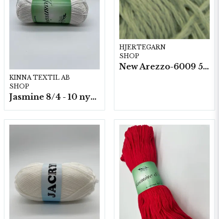
HJERTEGARN
SHOP
New Arezzo-6009 50g./nyst. 10 st/fp.
KINNA TEXTIL AB
SHOP
Jasmine 8/4 - 10 nystan a50g./fp.