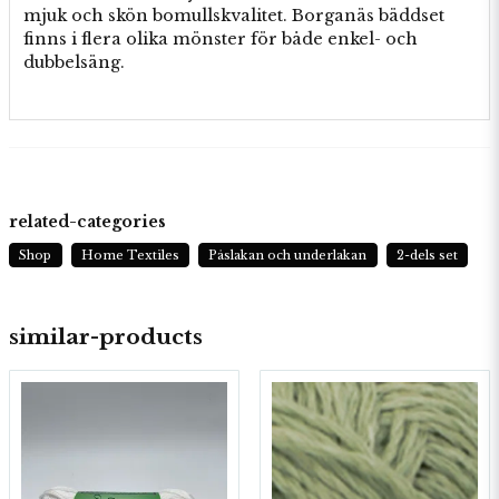
mjuk och skön bomullskvalitet. Borganäs bäddset
finns i flera olika mönster för både enkel- och
dubbelsäng.
related-categories
Shop
Home Textiles
Påslakan och underlakan
2-dels set
similar-products