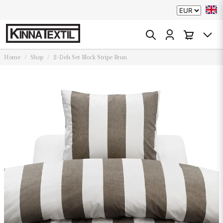
Home
Shop
2-Dels Set Block Stripe Brun