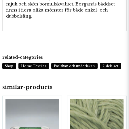
mjuk och skön bomullskvalitet. Borganäs bäddset
finns i flera olika mönster för både enkel- och
dubbelsäng.
related-categories
Shop
Home Textiles
Påslakan och underlakan
2-dels set
similar-products