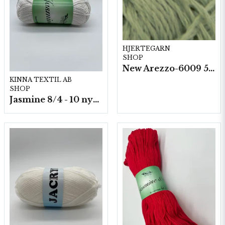
HJERTEGARN
SHOP
New Arezzo-6009 50g./nyst. 10 st/fp.
KINNA TEXTIL AB
SHOP
Jasmine 8/4 - 10 nystan a50g./fp.