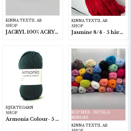
KINNA TEXTIL AB
KINNA TEXTIL AB
SHOP
SHOP
JACRYL 100% ACRYL 50 G
Jasmine 8/4 - 5 härvor a200g./fp.
HJERTEGARN
KÖP MER - BETALA
SHOP
MINDRE
Armonia Colour- 5 härv/fp. a100 g.
KINNA TEXTIL AB
SHOP