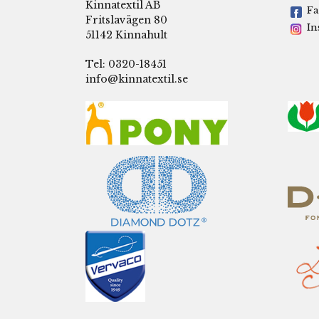
Kinnatextil AB
Fa
Fritslavägen 80
In
51142 Kinnahult
Tel: 0320-18451
info@kinnatextil.se