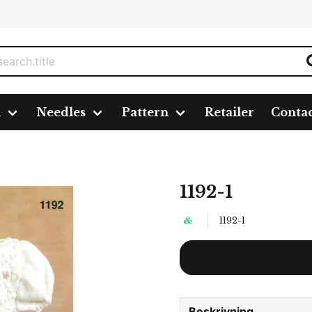
n
Needles
Pattern
Retailer
Conta
1192-1
1192-1
Beskrivning