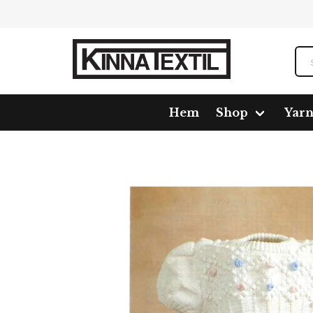
Hem
Shop
Yar
Home
Shop
Pattern
1192-1