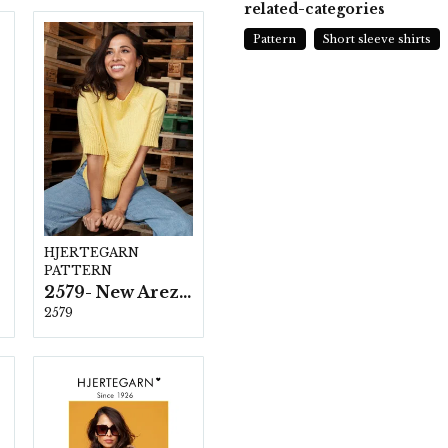
related-categories
Pattern
Short sleeve shirts
HJERTEGARN
PATTERN
2579- New Arezzo
2579