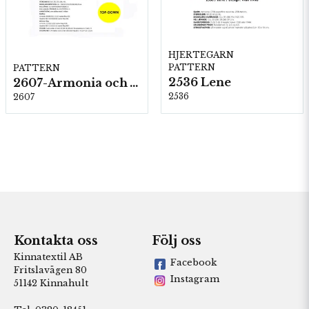
HJERTEGARN
PATTERN
PATTERN
2536 Lene
2607-Armonia och Alpaca 400
2536
2607
Kontakta oss
Följ oss
Kinnatextil AB
Facebook
Fritslavägen 80
Instagram
51142 Kinnahult