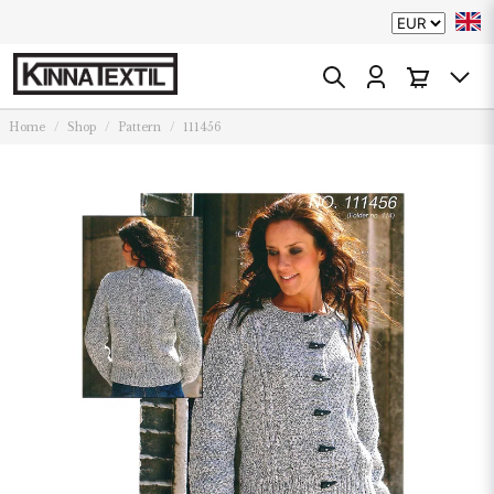
Home
Shop
Pattern
111456