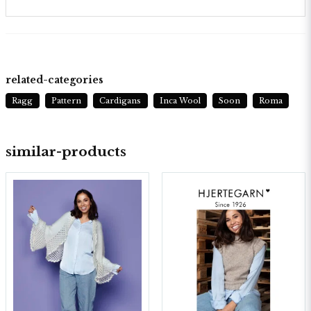
related-categories
Ragg
Pattern
Cardigans
Inca Wool
Soon
Roma
similar-products