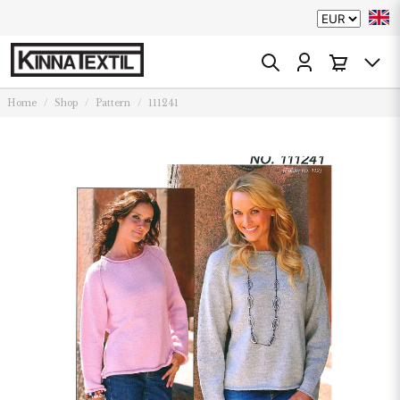
Home
Shop
Pattern
111241