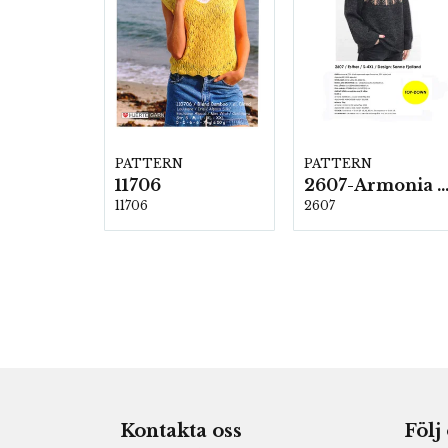
PATTERN
PATTERN
11706
2607-Armonia och Alpaca 4
11706
2607
Kontakta oss
Följ