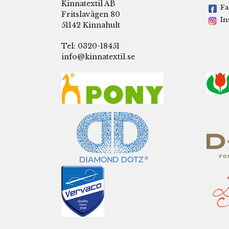
Kinnatextil AB
Fa
Fritslavägen 80
In
51142 Kinnahult
Tel: 0320-18451
info@kinnatextil.se