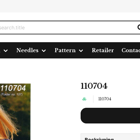
n
Needles
Pattern
Retailer
Conta
110704
110704
Beskrivning