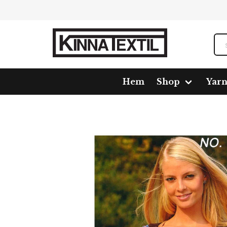
Hem
Shop
Yar
Home
Shop
Pattern
110704