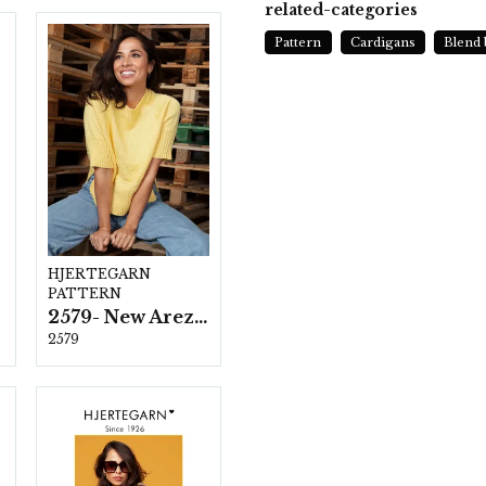
related-categories
Pattern
Cardigans
Blend
HJERTEGARN
PATTERN
2579- New Arezzo
2579