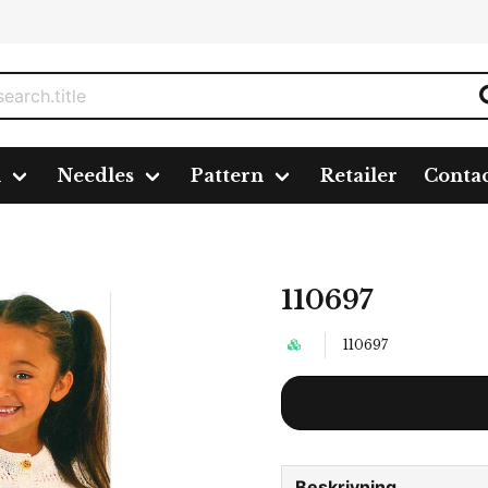
n
Needles
Pattern
Retailer
Conta
110697
110697
Beskrivning