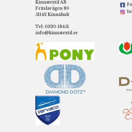
Kinnatextil AB
Fa
Fritslavägen 80
In
51142 Kinnahult
Tel: 0320-18451
info@kinnatextil.se