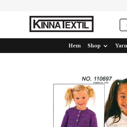
Hem
Shop
Yar
Home
Shop
Pattern
110697