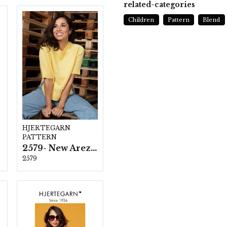
related-categories
Children
Pattern
Blend
HJERTEGARN
PATTERN
2579- New Arezzo
2579