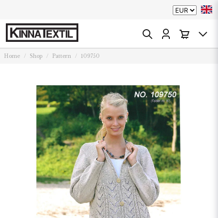
Home
Shop
Pattern
109750