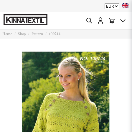
Home
Shop
Pattern
109744