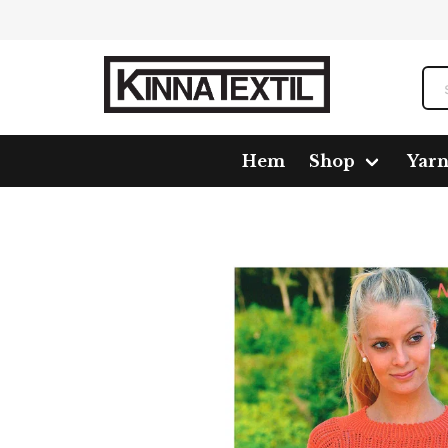
Hem
Shop
Yar
Home
Shop
Pattern
109528