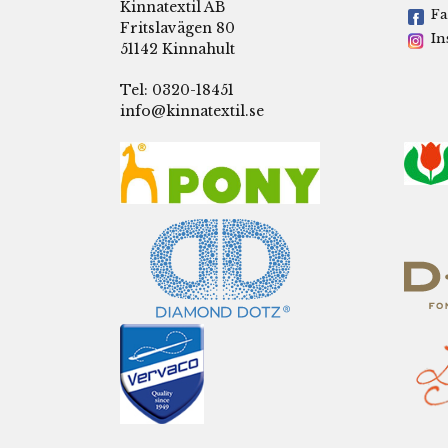
Kinnatextil AB
Fa
Fritslavägen 80
In
51142 Kinnahult
Tel: 0320-18451
info@kinnatextil.se