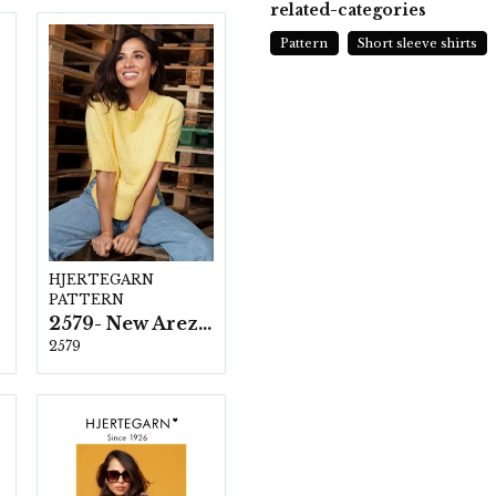
related-categories
Pattern
Short sleeve shirts
HJERTEGARN
PATTERN
2579- New Arezzo
2579