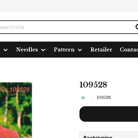
n
Needles
Pattern
Retailer
Conta
109528
109528
Beskrivning