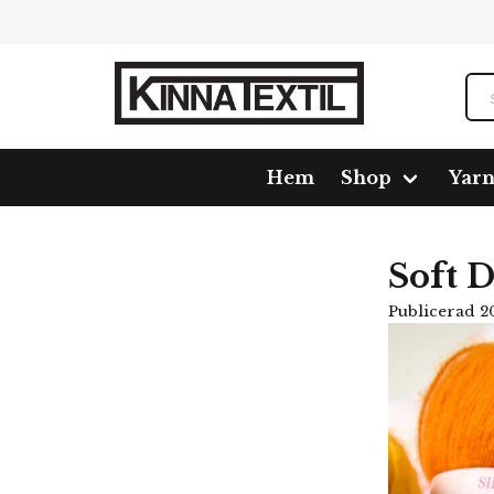
Hem
Shop
Yar
Home
Blogg
Soft Down
Soft 
Publicerad 20