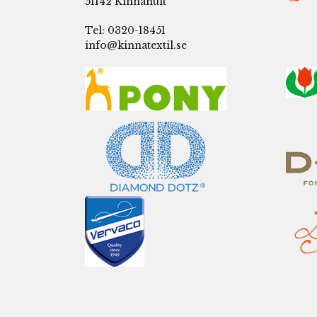
51142 Kinnahult
Tel: 0320-18451
info@kinnatextil.se