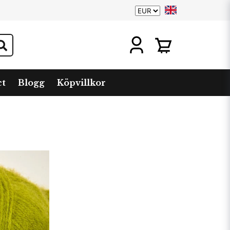
ct
Blogg
Köpvillkor